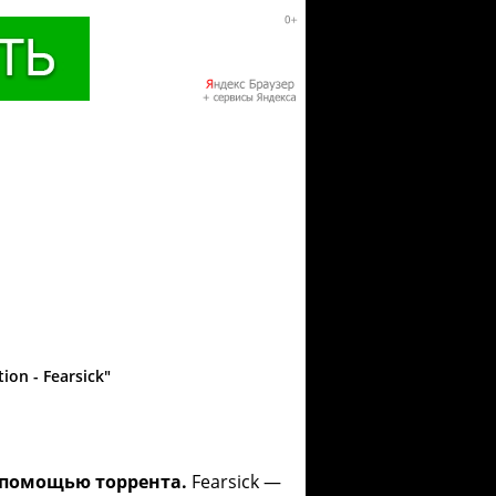
on - Fearsick"
с помощью торрента.
Fearsick —