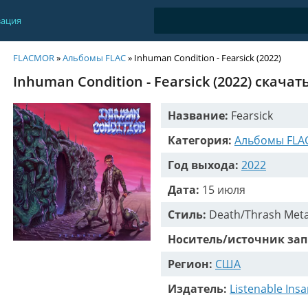
зация
FLACMOR
»
Альбомы FLAC
» Inhuman Condition - Fearsick (2022)
Inhuman Condition - Fearsick (2022) скачат
Название:
Fearsick
Категория:
Альбомы FLA
Год выхода:
2022
Дата:
15 июля
Стиль:
Death/Thrash Meta
Носитель/источник зап
Регион:
США
Издатель:
Listenable Ins