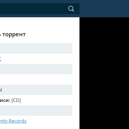
ь торрент
C
l
иси:
[CD]
anity Records