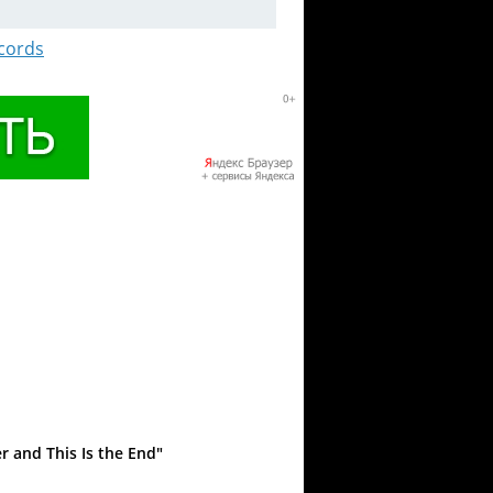
cords
 and This Is the End"