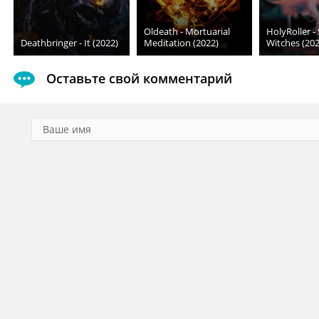
Oldeath - Mortuarial
HolyRoller 
Deathbringer - It (2022)
Meditation (2022)
Witches (202
Оставьте свой комментарий