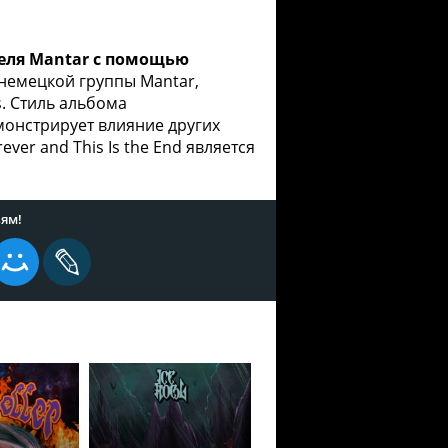
ителя Mantar с помощью
м немецкой группы Mantar,
s. Стиль альбома
емонстрирует влияние других
ver and This Is the End является
ям!